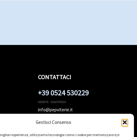
CONTATTACI
+39 0524 530229
VENDITE - ASSISTENZA
info@pepviterie.it
Dal Lunedì al Venerdì:
Gestisci Consenso
8:00 - 12:00, 14:00 - 18:00
Sabato e Domenica: Chiuso
e migliori esperienze, utilizziamo tecnologie come i cookie per memorizzare e/o