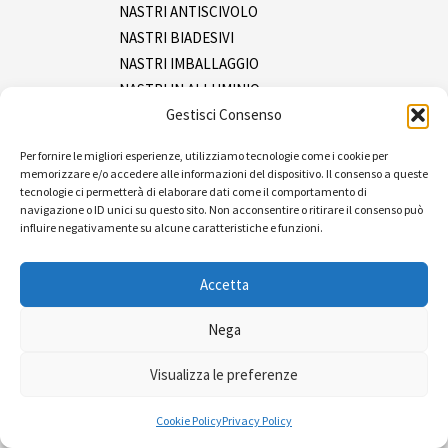
NASTRI ANTISCIVOLO
NASTRI BIADESIVI
NASTRI IMBALLAGGIO
NASTRI IN ALLUMINIO
Gestisci Consenso
NASTRI IN INOX
NASTRI ISOLANTI
Per fornire le migliori esperienze, utilizziamo tecnologie come i cookie per
NASTRI MASCHERATURA
memorizzare e/o accedere alle informazioni del dispositivo. Il consenso a queste
NASTRI SEGNALAZIONE
tecnologie ci permetterà di elaborare dati come il comportamento di
navigazione o ID unici su questo sito. Non acconsentire o ritirare il consenso può
NASTRI TELATI
influire negativamente su alcune caratteristiche e funzioni.
SPRAY
Tracciatura
Accetta
Ferramenta
Imballaggio e packaging
Nega
Pluriboll e film
Visualizza le preferenze
Reggia e tendireggia
Sacchetti
Cookie Policy
Privacy Policy
Pulizia