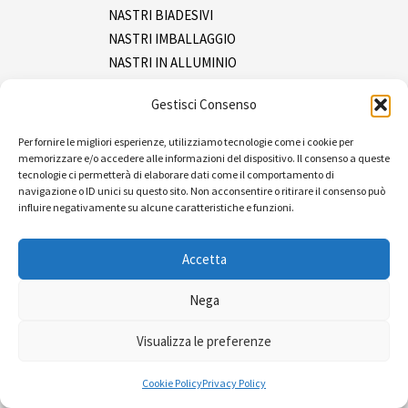
NASTRI BIADESIVI
NASTRI IMBALLAGGIO
NASTRI IN ALLUMINIO
NASTRI IN INOX
Gestisci Consenso
NASTRI ISOLANTI
NASTRI MASCHERATURA
Per fornire le migliori esperienze, utilizziamo tecnologie come i cookie per
NASTRI SEGNALAZIONE
memorizzare e/o accedere alle informazioni del dispositivo. Il consenso a queste
tecnologie ci permetterà di elaborare dati come il comportamento di
NASTRI TELATI
navigazione o ID unici su questo sito. Non acconsentire o ritirare il consenso può
SPRAY
influire negativamente su alcune caratteristiche e funzioni.
Tracciatura
Ferramenta
Accetta
Imballaggio e packaging
Pluriboll e film
Nega
Reggia e tendireggia
Visualizza le preferenze
Sacchetti
Pulizia
Cookie Policy
Privacy Policy
Bidoni e sacchi spazzatura