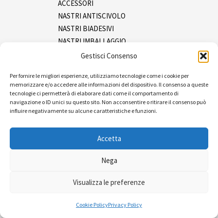
ACCESSORI
NASTRI ANTISCIVOLO
NASTRI BIADESIVI
NASTRI IMBALLAGGIO
NASTRI IN ALLUMINIO
Gestisci Consenso
NASTRI IN INOX
Per fornire le migliori esperienze, utilizziamo tecnologie come i cookie per
NASTRI ISOLANTI
memorizzare e/o accedere alle informazioni del dispositivo. Il consenso a queste
NASTRI MASCHERATURA
tecnologie ci permetterà di elaborare dati come il comportamento di
navigazione o ID unici su questo sito. Non acconsentire o ritirare il consenso può
NASTRI SEGNALAZIONE
influire negativamente su alcune caratteristiche e funzioni.
NASTRI TELATI
SPRAY
Accetta
Tracciatura
Ferramenta
Nega
Imballaggio e packaging
Pluriboll e film
Visualizza le preferenze
Reggia e tendireggia
Sacchetti
Cookie Policy
Privacy Policy