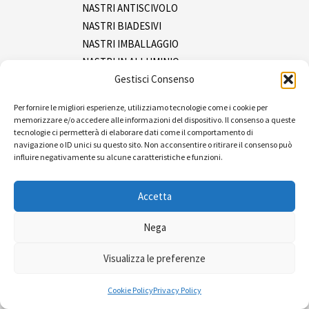
NASTRI ANTISCIVOLO
NASTRI BIADESIVI
NASTRI IMBALLAGGIO
NASTRI IN ALLUMINIO
Gestisci Consenso
NASTRI IN INOX
NASTRI ISOLANTI
Per fornire le migliori esperienze, utilizziamo tecnologie come i cookie per
NASTRI MASCHERATURA
memorizzare e/o accedere alle informazioni del dispositivo. Il consenso a queste
NASTRI SEGNALAZIONE
tecnologie ci permetterà di elaborare dati come il comportamento di
navigazione o ID unici su questo sito. Non acconsentire o ritirare il consenso può
NASTRI TELATI
influire negativamente su alcune caratteristiche e funzioni.
SPRAY
Tracciatura
Accetta
Ferramenta
Imballaggio e packaging
Nega
Pluriboll e film
Visualizza le preferenze
Reggia e tendireggia
Sacchetti
Cookie Policy
Privacy Policy
Pulizia