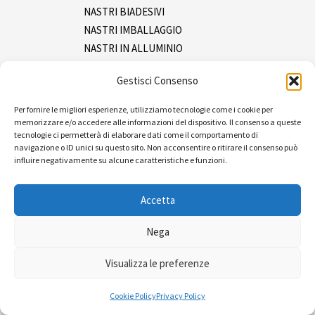
NASTRI BIADESIVI
NASTRI IMBALLAGGIO
NASTRI IN ALLUMINIO
NASTRI IN INOX
Gestisci Consenso
NASTRI ISOLANTI
NASTRI MASCHERATURA
Per fornire le migliori esperienze, utilizziamo tecnologie come i cookie per
NASTRI SEGNALAZIONE
memorizzare e/o accedere alle informazioni del dispositivo. Il consenso a queste
tecnologie ci permetterà di elaborare dati come il comportamento di
NASTRI TELATI
navigazione o ID unici su questo sito. Non acconsentire o ritirare il consenso può
SPRAY
influire negativamente su alcune caratteristiche e funzioni.
Tracciatura
Ferramenta
Accetta
Imballaggio e packaging
Pluriboll e film
Nega
Reggia e tendireggia
Visualizza le preferenze
Sacchetti
Pulizia
Cookie Policy
Privacy Policy
Bidoni e sacchi spazzatura