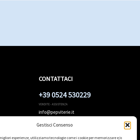
CONTATTACI
+39 0524 530229
VENDITE - ASSISTENZA
info@pepviterie.it
Dal Lunedì al Venerdì:
Gestisci Consenso
8:00 - 12:00, 14:00 - 18:00
Sabato e Domenica: Chiuso
e migliori esperienze, utilizziamo tecnologie come i cookie per memorizzare e/o