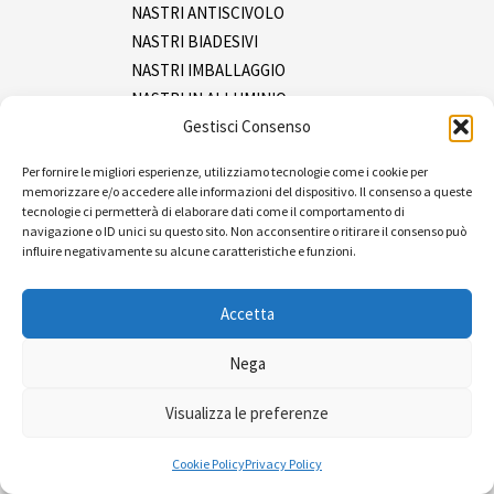
NASTRI ANTISCIVOLO
NASTRI BIADESIVI
NASTRI IMBALLAGGIO
NASTRI IN ALLUMINIO
Gestisci Consenso
NASTRI IN INOX
NASTRI ISOLANTI
Per fornire le migliori esperienze, utilizziamo tecnologie come i cookie per
NASTRI MASCHERATURA
memorizzare e/o accedere alle informazioni del dispositivo. Il consenso a queste
NASTRI SEGNALAZIONE
tecnologie ci permetterà di elaborare dati come il comportamento di
navigazione o ID unici su questo sito. Non acconsentire o ritirare il consenso può
NASTRI TELATI
influire negativamente su alcune caratteristiche e funzioni.
SPRAY
Tracciatura
Accetta
Ferramenta
Imballaggio e packaging
Nega
Pluriboll e film
Visualizza le preferenze
Reggia e tendireggia
Sacchetti
Cookie Policy
Privacy Policy
Pulizia