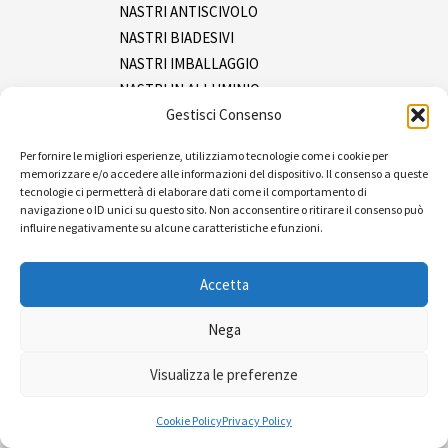
NASTRI ANTISCIVOLO
NASTRI BIADESIVI
NASTRI IMBALLAGGIO
NASTRI IN ALLUMINIO
Gestisci Consenso
NASTRI IN INOX
NASTRI ISOLANTI
Per fornire le migliori esperienze, utilizziamo tecnologie come i cookie per
NASTRI MASCHERATURA
memorizzare e/o accedere alle informazioni del dispositivo. Il consenso a queste
NASTRI SEGNALAZIONE
tecnologie ci permetterà di elaborare dati come il comportamento di
navigazione o ID unici su questo sito. Non acconsentire o ritirare il consenso può
NASTRI TELATI
influire negativamente su alcune caratteristiche e funzioni.
SPRAY
Tracciatura
Accetta
Ferramenta
Imballaggio e packaging
Nega
Pluriboll e film
Visualizza le preferenze
Reggia e tendireggia
Sacchetti
Cookie Policy
Privacy Policy
Pulizia