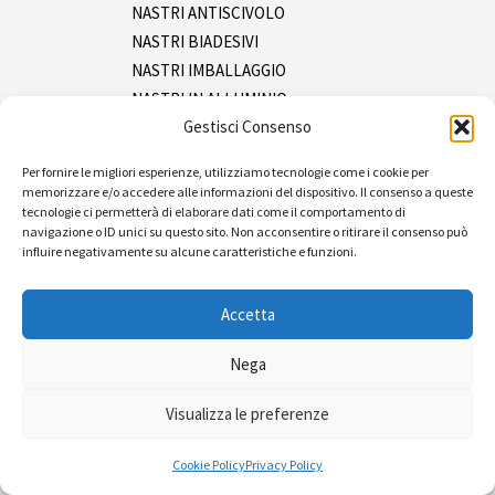
NASTRI ANTISCIVOLO
NASTRI BIADESIVI
NASTRI IMBALLAGGIO
NASTRI IN ALLUMINIO
Gestisci Consenso
NASTRI IN INOX
NASTRI ISOLANTI
Per fornire le migliori esperienze, utilizziamo tecnologie come i cookie per
NASTRI MASCHERATURA
memorizzare e/o accedere alle informazioni del dispositivo. Il consenso a queste
NASTRI SEGNALAZIONE
tecnologie ci permetterà di elaborare dati come il comportamento di
navigazione o ID unici su questo sito. Non acconsentire o ritirare il consenso può
NASTRI TELATI
influire negativamente su alcune caratteristiche e funzioni.
SPRAY
Tracciatura
Accetta
Ferramenta
Imballaggio e packaging
Nega
Pluriboll e film
Visualizza le preferenze
Reggia e tendireggia
Sacchetti
Cookie Policy
Privacy Policy
Pulizia